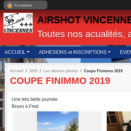
Panneau de gestion des cookies
Se connecter
AIRSHOT VINCENNES,
Toutes nos acualités, 
ACCUEIL
ADHESIONS et INSCRIPTIONS
EVE
Accueil
2019
Les albums photos
Coupe Finimmo 2019
COUPE FINIMMO 2019
Une très belle journée
Bravo à Fred