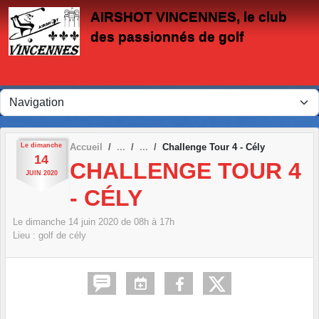
Panneau de gestion des cookies
AIRSHOT VINCENNES, le club
des passionnés de golf
Le
dimanche
Accueil
Challenge Tour 4 - Cély
14
CHALLENGE TOUR 4
JUIN
2020
- CÉLY
Le
dimanche
14
juin
2020
de 08h à 17h
Lieu :
golf de cély