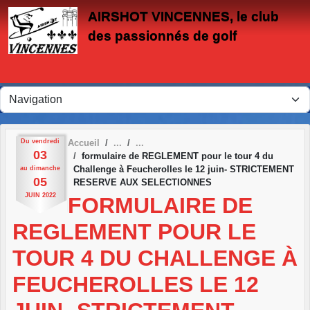
Panneau de gestion des cookies
AIRSHOT VINCENNES, le club
des passionnés de golf
Du
vendredi
Accueil
03
formulaire de REGLEMENT pour le tour 4 du
Challenge à Feucherolles le 12 juin- STRICTEMENT
au
dimanche
05
RESERVE AUX SELECTIONNES
JUIN
2022
FORMULAIRE DE
REGLEMENT POUR LE
TOUR 4 DU CHALLENGE À
FEUCHEROLLES LE 12