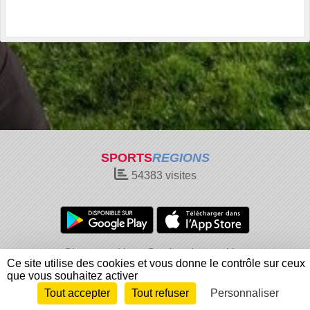
SPORTS
REGIONS
54383
visites
Charte cookies
Gestion des cookies
Ce site utilise des cookies et vous donne le contrôle sur ceux
Informations légales
Signaler un contenu inapproprié
que vous souhaitez activer
Tout accepter
Tout refuser
Personnaliser
Envie de participer ?
Connexion