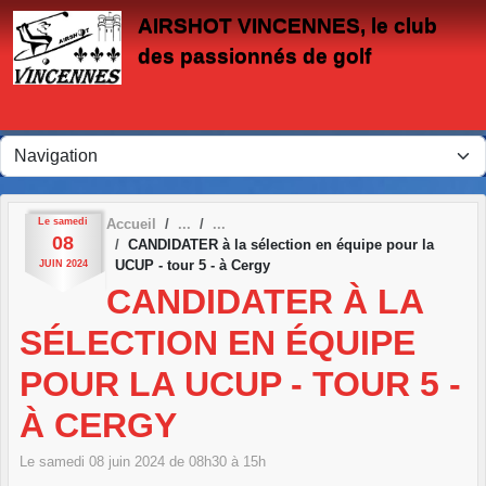
Panneau de gestion des cookies
AIRSHOT VINCENNES, le club
des passionnés de golf
Le
samedi
Accueil
08
CANDIDATER à la sélection en équipe pour la
UCUP - tour 5 - à Cergy
JUIN
2024
CANDIDATER À LA
SÉLECTION EN ÉQUIPE
POUR LA UCUP - TOUR 5 -
À CERGY
Le
samedi
08
juin
2024
de 08h30 à 15h