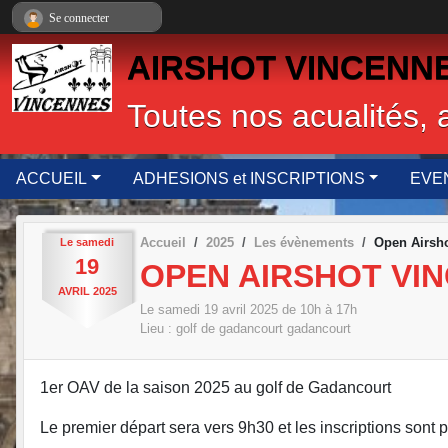
Panneau de gestion des cookies
Se connecter
AIRSHOT VINCENNES,
Toutes nos acualités, 
ACCUEIL
ADHESIONS et INSCRIPTIONS
EVE
Accueil
2025
Les évènements
Open Airsho
Le
samedi
19
OPEN AIRSHOT VI
AVRIL
2025
Le
samedi
19
avril
2025
de 10h à 17h
Lieu :
golf de gadancourt
gadancourt
1er OAV de la saison 2025 au golf de Gadancourt
Le premier départ sera vers 9h30 et les inscriptions sont 