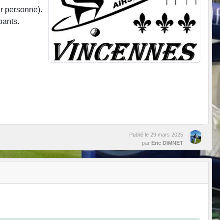
ar personne).
pants.
Publié le
29 mars 2025
par
Eric DIMNET