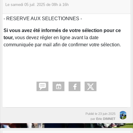
Le
samedi
05
juil.
2025
de 08h à 16h
- RESERVE AUX SELECTIONNES -
Si vous avez été informés de votre sélection pour ce
tour,
vous devez régler en ligne avant la date
communiquée par mail afin de confirmer votre sélection.
Publié le
23 juin 2025
par
Eric DIMNET