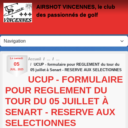
Panneau de gestion des cookies
AIRSHOT VINCENNES, le club
des passionnés de golf
Le
samedi
Accueil
05
UCUP - formulaire pour REGLEMENT du tour du
05 juillet à Senart - RESERVE AUX SELECTIONNES
JUIL.
2025
UCUP - FORMULAIRE
POUR REGLEMENT DU
TOUR DU 05 JUILLET À
SENART - RESERVE AUX
SELECTIONNES