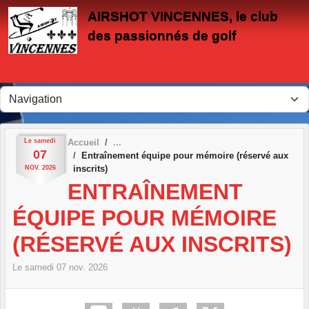
Panneau de gestion des cookies
AIRSHOT VINCENNES, le club
des passionnés de golf
Le
samedi
Accueil
07
Entraînement équipe pour mémoire (réservé aux
inscrits)
NOV.
2026
ENTRAÎNEMENT
ÉQUIPE POUR MÉMOIRE
(RÉSERVÉ AUX INSCRITS)
Le
samedi
07
nov.
2026