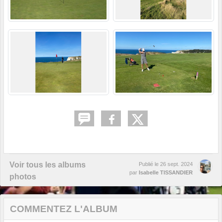
Voir tous les albums
Publié le
26 sept. 2024
par
Isabelle TISSANDIER
photos
COMMENTEZ L'ALBUM