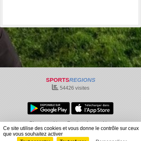
SPORTS
REGIONS
54426
visites
Charte cookies
Gestion des cookies
Ce site utilise des cookies et vous donne le contrôle sur ceux
Informations légales
Signaler un contenu inapproprié
que vous souhaitez activer