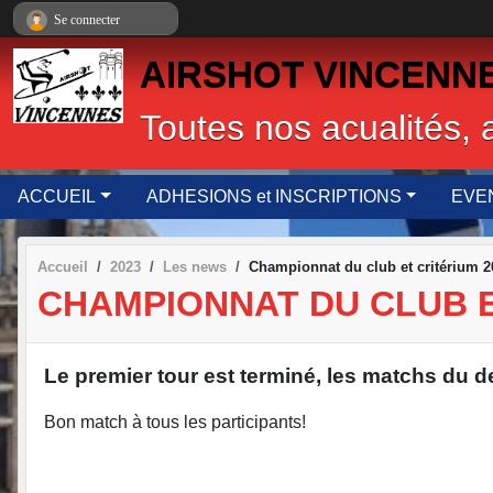
Panneau de gestion des cookies
Se connecter
AIRSHOT VINCENNES,
Toutes nos acualités, 
ACCUEIL
ADHESIONS et INSCRIPTIONS
EVE
Accueil
2023
Les news
Championnat du club et critérium 2
CHAMPIONNAT DU CLUB E
Le premier tour est terminé, les matchs du d
Bon match à tous les participants!